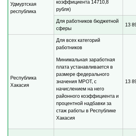
коэффициента 14710,8
Удмуртская
рубля)
республика
Для работников бюджетной
13 8
сферы
Для всех категорий
работников
Минимальная заработная
плата устанавливается в
размере федерального
Республика
значения МРОТ, с
13 8
Хакасия
начислением на него
районного коэффициента и
процентной надбавки за
стаж работы в Республике
Хакасия