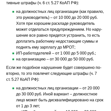
тив­ные штра­фы (ч. 6 ст. 5.27 КоАП РФ):
на долж­ност­ных лиц ор­га­ни­за­ции (как пра­ви­ло,
это ру­ко­во­ди­тель) – от 10 000 до 20 000 руб.
Хотя при хо­ро­шем рас­кла­де ру­ко­во­ди­тель
может от­де­лать­ся пре­ду­пре­жде­ни­ем. Но на­ру­
ше­ние все равно при­дет­ся устра­нить, то есть
до­пла­тить ра­бот­ни­ку недо­ста­ю­щие суммы и
под­нять ему зар­пла­ту до МРОТ;
ИП-ра­бо­то­да­те­лей – от 1 000 до 5 000 руб.;
на ор­га­ни­за­цию – от 30 000 до 50 000 руб.
Если же по­доб­ное на­ру­ше­ние будет со­вер­ше­но по­
втор­но, то это по­вле­чет сле­ду­ю­щие штра­фы (ч. 7
ст. 5.27 КоАП РФ):
на долж­ност­ных лиц ор­га­ни­за­ции – от 20 000
до 30 000 руб. Иной ва­ри­ант – долж­ност­ное
лицо может быть дис­ква­ли­фи­ци­ро­ва­но на срок
от 1 до 3 лет;