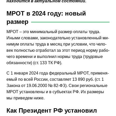
находится в актуальном состоянии.
МРОТ в 2024 году: новый
размер
МРОТ – это ми­ни­маль­ный раз­мер опла­ты труда.
Иными сло­ва­ми, за­ко­но­да­тель­но уста­нов­лен­ный ми­
ни­мум опла­ты труда в месяц при усло­вии, что че­ло­
век пол­но­стью от­ра­бо­тал за этот пе­ри­од норму ра­бо­
че­го вре­ме­ни и вы­пол­нил нормы труда (тру­до­вые
обя­зан­но­сти) (ст. 133 ТК РФ).
С 1 ян­ва­ря 2024 года фе­де­раль­ный МРОТ, при­ме­ня­
е­мый по всей Рос­сии, со­став­ля­ет 13 890 руб. (ст. 1
За­ко­на от 19.06.2000 № 82-ФЗ). Свои ре­ги­о­наль­ные
МРОТ уста­нов­ле­ны и в субъ­ек­тах РФ. Их раз­ме­ры
мы при­ве­дем ниже.
Как Президент РФ установил