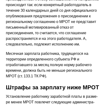
происходит так: если конкретный работодатель в
течение 30 календарных дней со дня официального
опубликования предложения о присоединении к
региональному соглашению о МРОТ не представит
письменный мотивированный отказ от
присоединения, то считается, что соглашение
распространяется и на этого работодателя. А,
следовательно, подлежит исполнению им.
Месячная зарплата работника, трудящегося на
территории определенного субъекта РФ и
отработавшего за месяц полную норму рабочего
времени, должна быть не меньше регионального
МРОТ (ст. 133.1 ТК РФ).
Штрафы за зарплату ниже МРОТ
Уста­нов­ле­ние ра­бот­ни­ку за­ра­бот­ной платы в раз­ме­
ре менее МРОТ по­вле­чет сле­ду­ю­щие ад­ми­ни­стра­