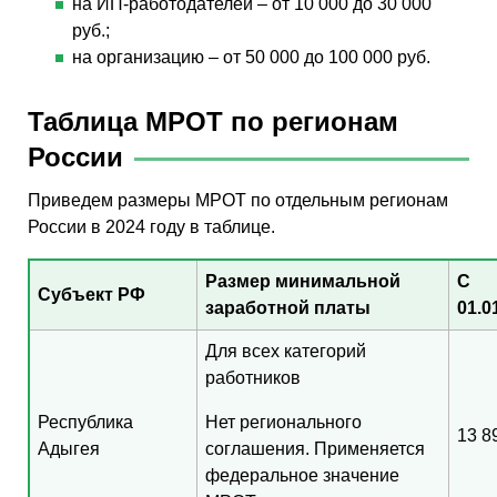
на ИП-ра­бо­то­да­те­лей – от 10 000 до 30 000
руб.;
на ор­га­ни­за­цию – от 50 000 до 100 000 руб.
Таблица МРОТ по регионам
России
Приведем раз­ме­ры МРОТ по от­дель­ным ре­ги­о­нам
Рос­сии в 2024 году в таб­ли­це.
Размер минимальной
С
Субъект РФ
заработной платы
01.0
Для всех категорий
работников
Республика
Нет регионального
13 8
Адыгея
соглашения. Применяется
федеральное значение