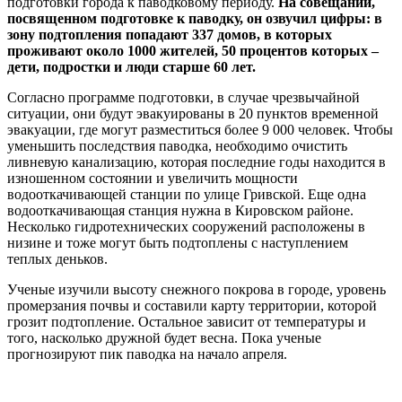
подготовки города к паводковому периоду.
На совещании,
посвященном подготовке к паводку, он озвучил цифры: в
зону подтопления попадают 337 домов, в которых
проживают около 1000 жителей, 50 процентов которых –
дети, подростки и люди старше 60 лет.
Согласно программе подготовки, в случае чрезвычайной
ситуации, они будут эвакуированы в 20 пунктов временной
эвакуации, где могут разместиться более 9 000 человек. Чтобы
уменьшить последствия паводка, необходимо очистить
ливневую канализацию, которая последние годы находится в
изношенном состоянии и увеличить мощности
водооткачивающей станции по улице Гривской. Еще одна
водооткачивающая станция нужна в Кировском районе.
Несколько гидротехнических сооружений расположены в
низине и тоже могут быть подтоплены с наступлением
теплых деньков.
Ученые изучили высоту снежного покрова в городе, уровень
промерзания почвы и составили карту территории, которой
грозит подтопление. Остальное зависит от температуры и
того, насколько дружной будет весна. Пока ученые
прогнозируют пик паводка на начало апреля.