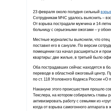
23 февраля около полудня сильный
взры
Сотрудникам МЧС удалось выяснить – взо
От взрыва пострадали мужчина и 14-летн
больницу с серьезными ожогами – у обоих
Местные журналисты выяснили, что отец 
поставил его в санузле. По версии сотру
помещении газ начал расширяться и про
квартиры: две жилые, в третьей было оф
Оба пострадавших сейчас находятся в бо
переводе в областной ожоговый центр. П
по ст. 118 Уголовного Кодекса России «О
Накануне этого происшествия прошло со
Текслера, на котором собирались главы 
активизировать работу с семьями из «гру
когда от взрыва самогонного аппарата в 