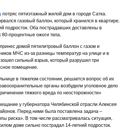
в
потряс пятиэтажный жилой дом в городе Сатка.
рвался газовый баллон, который хранился в квартире.
ий подросток. Оба пострадавших доставлены в
 80-процентные ожоги тела.
принес домой пятилитровый баллон с газом и
дников МЧС из-за разницы температур на улице и в
изошел сильный взрыв, который разрушил три
исное помещение.
льнице в тяжелом состоянии, решается вопрос об их
равоохранительные органы возбудили уголовное дело
 причинении тяжкого вреда по неосторожности»
вещание у губернатора Челябинской отрасли Алексея
районов. Перед ними была поставлена задача –
ппы риска». В том числе рассматривалась ситуация,
жилом доме сильно пострадал 14-летний подросток.