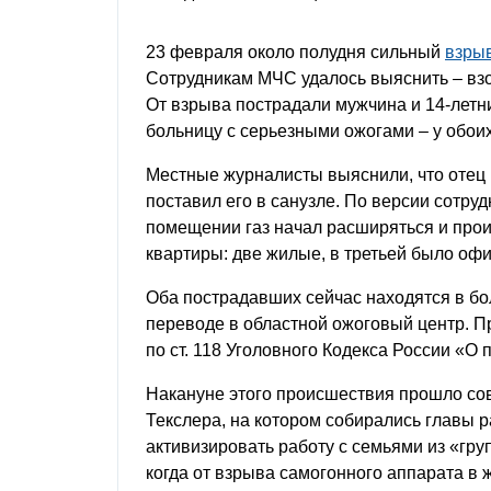
23 февраля около полудня сильный
взры
Сотрудникам МЧС удалось выяснить – взо
От взрыва пострадали мужчина и 14-летн
больницу с серьезными ожогами – у обоих
Местные журналисты выяснили, что отец 
поставил его в санузле. По версии сотру
помещении газ начал расширяться и про
квартиры: две жилые, в третьей было оф
Оба пострадавших сейчас находятся в бо
переводе в областной ожоговый центр. П
по ст. 118 Уголовного Кодекса России «О
Накануне этого происшествия прошло со
Текслера, на котором собирались главы 
активизировать работу с семьями из «гру
когда от взрыва самогонного аппарата в 