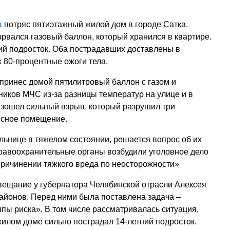
в
потряс пятиэтажный жилой дом в городе Сатка.
рвался газовый баллон, который хранился в квартире.
ий подросток. Оба пострадавших доставлены в
 80-процентные ожоги тела.
принес домой пятилитровый баллон с газом и
дников МЧС из-за разницы температур на улице и в
изошел сильный взрыв, который разрушил три
исное помещение.
льнице в тяжелом состоянии, решается вопрос об их
равоохранительные органы возбудили уголовное дело
 причинении тяжкого вреда по неосторожности»
вещание у губернатора Челябинской отрасли Алексея
районов. Перед ними была поставлена задача –
ппы риска». В том числе рассматривалась ситуация,
жилом доме сильно пострадал 14-летний подросток.