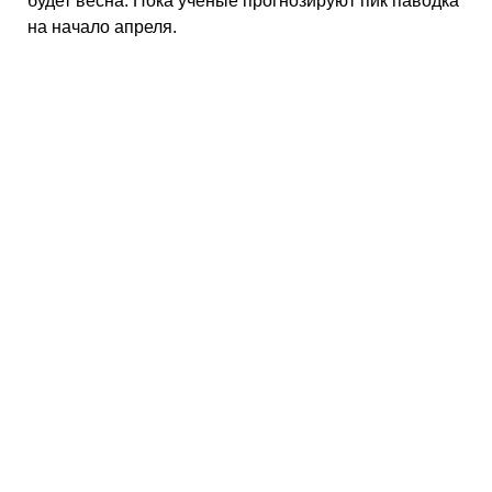
будет весна. Пока ученые прогнозируют пик паводка
на начало апреля.