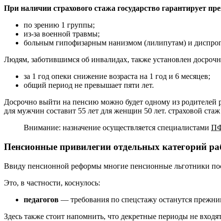
При наличии страхового стажа государство гарантирует п
по зрению 1 группы;
из-за военной травмы;
больным гипофизарным нанизмом (лилипутам) и диспро
Людям, заботившимся об инвалидах, также установлен досрочн
за 1 год опеки снижение возраста на 1 год и 6 месяцев;
общий период не превышает пяти лет.
Досрочно выйти на пенсию можно будет одному из родителей ре
для мужчин составит 55 лет для женщин 50 лет. страховой стаж 
Внимание: назначение осуществляется специалистами
П
Пенсионные привилегии отдельных категорий рабо
Ввиду пенсионной реформы многие пенсионные льготники после
Это, в частности, коснулось:
педагогов
— требования по спецстажу останутся прежним
Здесь также стоит напомнить, что декретные периоды не входя