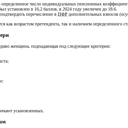
ть определенное число индивидуальных пенсионных коэффициенто
был установлен в 16,2 баллов, в 2024 году увеличен до 18.6.
 подтвердить перечисление в
ПФР
дополнительных взносов (осу
ся как возрастом претендента, так и наличием определенного ст
тери
 право женщина, подпадающая под следующие критерии:
аста;
е:
лючают усыновленных.
ам