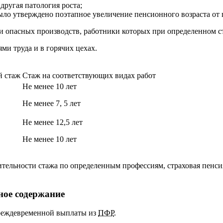
другая патология роста;
ыло у
тверждено поэтапное увеличение пенсионного возраста от п
и опасных производств, работники которых при определенном 
ми труда и в горячих цехах.
й стаж
Стаж на соответствующих видах работ
Не менее 10 лет
Не менее 7, 5 лет
Не менее 12,5 лет
Не менее 10 лет
ельности стажа по определенным профессиям, страховая пенсия
ное содержание
преждевременной выплаты из
ПФР
.