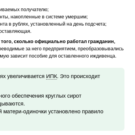
иваемых получателю;
ты, накопленные в системе умершим;
та в рублях, установленный на день подсчета;
составляющая.
 того, сколько официально работал гражданин,
ереводимые за него предприятием, преобразовывались
ямую зависит пособие для оставленного иждивенца.
аях увеличивается
ИПК
. Это происходит
ного обеспечения круглых сирот
дываются.
й матери-одиночки установлено правило