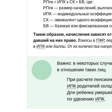
РПпк = ИПК х СК + БВ, где:
РПпк — размер начислений, выплач
ИПК — индивидуальные коэффициен
СК — эквивалент одного коэффициен
БВ — базовая или фиксированная 
Таким образом, начисления зависят от
давший на них право.
Взносы в
ПФР
, п
в
ИПК
или баллы. От их количества напр
Важно: в некоторых случ
в отношении таких лиц:
При расчете пенсион
ИПК
родителей скла
Для ребенка умерше
по удвоению
ИПК
.