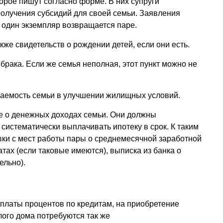
орое пишут согласно форме. В них супруги
получения субсидий для своей семьи. Заявления
 один экземпляр возвращается паре.
кже свидетельств о рождении детей, если они есть.
брака. Если же семья неполная, этот пункт можно не
аемость семьи в улучшении жилищных условий.
е о денежных доходах семьи. Они должны
 систематически выплачивать ипотеку в срок. К таким
вки с мест работы пары о среднемесячной заработной
тах (если таковые имеются), выписка из банка о
ельно).
платы процентов по кредитам, на приобретение
ого дома потребуются так же