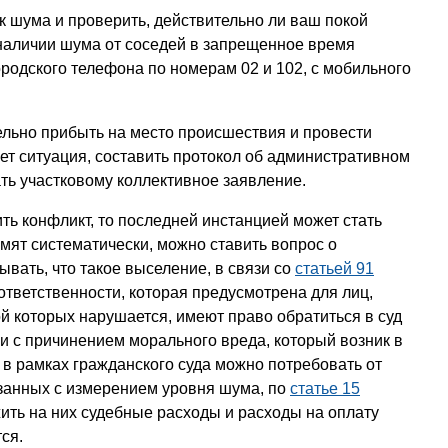
к шума и проверить, действительно ли ваш покой
наличии шума от соседей в запрещенное время
ородского телефона по номерам 02 и 102, с мобильного
льно прибыть на место происшествия и провести
ует ситуация, составить протокол об административном
ть участковому коллективное заявление.
ть конфликт, то последней инстанцией может стать
умят систематически, можно ставить вопрос о
вать, что такое выселение, в связи со
статьей 91
ответственности, которая предусмотрена для лиц,
 которых нарушается, имеют право обратиться в суд
и с причинением морального вреда, который возник в
 в рамках гражданского суда можно потребовать от
занных с измерением уровня шума, по
статье 15
жить на них судебные расходы и расходы на оплату
ся.