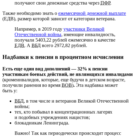
получают свои денежные средства через
ПФР
.
Также необходимо знать о
ежемесячной денежной выплате
(ЕДВ), размер которой зависит от категории ветерана.
Например, в 2019 году
участники Великой
Отечественной войны
, имеющие инвалидность,
получали
5403,22
рублей ежемесячно в качестве
ЕДВ
. А
ВБД
всего
2972,82
рублей.
Надбавки к пенсии в процентном исчислении
Есть еще один вид дополнений — 32% к пенсии
участникам боевых действий,
не являющихся инвалидами
(кроме
инвалидов, которые, еще будучи в детском возрасте,
получили ранения во время
ВОВ
)
.
Эта надбавка может
быть у:
ВБД
, в том числе и ветеранов Великой Отечественной
войны;
тех, кто побывал в концентрационных лагерях
и подобных учреждениях нацистов;
блокадникам Ленинграда.
Важно! Так как периодически происходит процесс