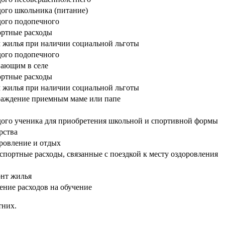
ого школьника (питание
)
дого подопечного
ортные расходы
м жилья
при наличии
социальной льготы
дого подопечного
ающим в селе
ортные расходы
м жилья
при наличии
социальной льготы
раждение
приемным
маме или папе
ого ученика для приобретения школьной и спортивной формы
рства
ровление и отдых
спортные расходы, связанные с поездкой к месту оздоровления
онт жилья
ние расходов на обучение
тних.