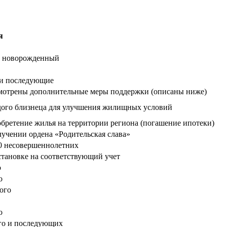
я
й
новорожденный
 и последующие
мотрены дополнительные меры поддержки (описаны ниже
)
дого близнеца для улучшения жилищных условий
бретение жилья на территории региона (погашение ипотеки
)
учении ордена «Родительская слава»
0 несовершеннолетних
становке на соответствующий
учет
о
о
ого
о
го и последующих