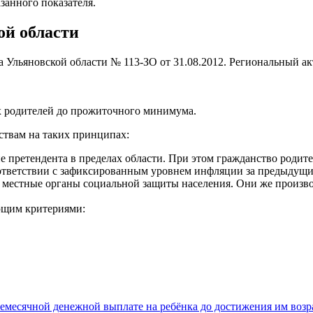
занного показателя.
ой области
а Ульяновской области № 113-
ЗО
от 31.08.2012. Региональный ак
 родителей до прожиточного минимума.
твам на таких принципах:
претендента в пределах области. При этом гражданство родите
ответствии с зафиксированным уровнем инфляции за предыдущий
а местные органы социальной защиты населения. Они же произв
щим критериями:
жемесячной денежной выплате на ребёнка до достижения им возра