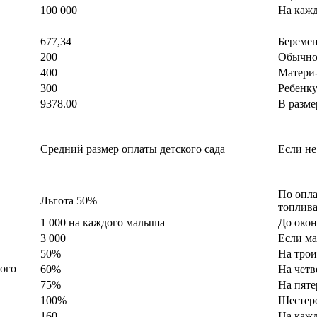
100 000
На каж
677,34
Береме
200
Обычн
400
Матери-
300
Ребенк
9378.00
В разм
Средний размер оплаты детского сада
Если не
По опла
Льгота 50%
топлив
1 000 на каждого малыша
До око
3 000
Если ма
50%
На трои
дого
60%
На чет
75%
На пят
100%
Шестеро
160
На каж