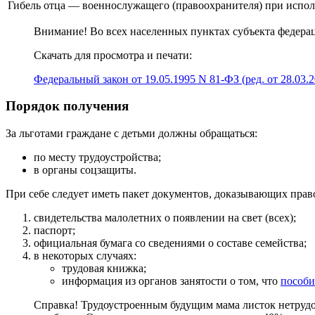
Гибель отца — военнослужащего (правоохранителя) при испо
Внимание! Во всех
населенных
пунктах субъекта федера
Скачать для просмотра и печати:
Федеральный закон от 19.05.1995 N 81-ФЗ (ред. от 28.0
Порядок получения
За льготами граждане с детьми должны обращаться:
по месту трудоустройства;
в органы соцзащиты.
При себе следует иметь пакет документов, доказывающих прав
свидетельства малолетних о появлении на свет (всех);
паспорт;
официальная бумага со сведениями о составе семейства;
в некоторых случаях:
трудовая книжка;
информация из органов занятости о том, что
пособи
Справка! Трудоустроенным будущим мама листок нетрудос