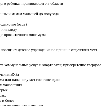
дого
ребенка
, проживающего в области
нным и мамам малышей до полугода
о
одиночке (отцу)
у-инвалиду
ере прожиточного минимума
 посещают детское учреждение по причине отсутствия мест
те коммунальные услуг и квартплаты; приобретение
твердого
а
нчания
ВУЗа
ма или папа получает
госстипендию
х малолетних
верых
ерых
 и более
дого несовершеннолетнего