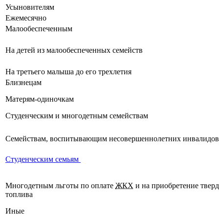
Усыновителям
Ежемесячно
Малообеспеченным
На детей из малообеспеченных семейств
На третьего малыша до его
трехлетия
Близнецам
Матерям-одиночкам
Студенческим и многодетным семействам
Семействам, воспитывающим несовершеннолетних инвалидов
Студенческим семьям
Многодетным
льготы
по оплате
ЖКХ
и на приобретение
твер
топлива
Иные