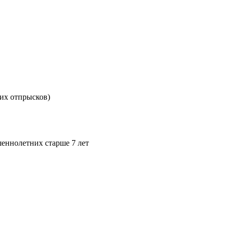
щих отпрысков
)
шеннолетних старше 7 лет