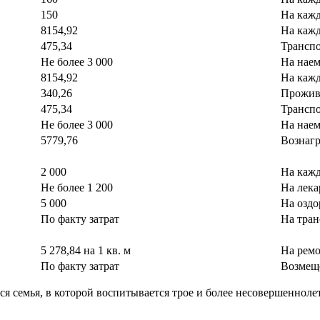
150
На кажд
8154,92
На каж
475,34
Трансп
Не более 3 000
На нае
8154,92
На каж
340,26
Прожив
475,34
Трансп
Не более 3 000
На нае
5779,76
Вознаг
2 000
На кажд
Не более 1 200
На лека
5 000
На оздо
По факту затрат
На тран
5 278,84 на 1 кв.
м
На рем
По факту затрат
Возмеще
ся
семья, в которой воспитывается трое и более
несовершенноле