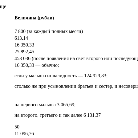
ице
Величина (рубли
)
7 800 (за каждый полных месяц
)
613,14
16 350,33
25 892,45
453 036 (после появления на свет второго или последую
16 350,33 — обычно;
если у малыша инвалидность — 124 929,83;
столько же при усыновлении братьев и
сестер
, и несовер
на первого малыша 3 065,69;
на второго, третьего и так далее 6 131,37
50
11 096,76