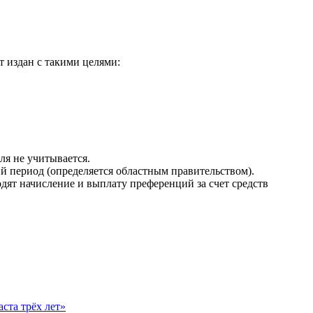
т издан с такими целями:
ля не учитывается.
 период (определяется областным правительством).
одят начисление и выплату преференций за
счет
средств
ста трёх лет»