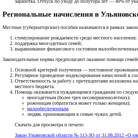
заработка. Отпуск по уходу до полутора лет — 40% от ука
Региональные начисления в Ульяновск
Местные (губернаторские) пособия назначаются в рамках закон
стимулирование рождаемости среди местного населения;
поддержка многодетных семей;
выравнивание финансового состояния малообеспеченных
Законодательные нормы предполагают оказание помощи семейс
Основной критерий получения — постоянное проживание 
Регулярное проведение индексирования начислений в со
Ответственность за работу с претендентами возложена н
местного бюджета.
Помощь
оказывается
нуждающимся гражданам по следую
многодетным (более
трех
несовершеннолетних);
роженицам (обратиться
может
только женщина);
малообеспеченным
;
людям, принимающим в семью чужих детей.
Скачать для просмотра и печати:
Закон Ульяновской области № 113-ЗО от 31.08.2012 «О е