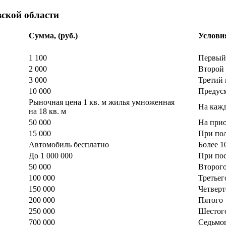
вской области
Сумма, (руб.)
Услови
1 100
Первы
2 000
Второй
3 000
Третий
10 000
Предус
Рыночная цена 1 кв.
м
жилья умноженная
На каж
на 18 кв.
м
50 000
На прио
15 000
При пол
Автомобиль бесплатно
Более 1
До 1 000 000
При по
50 000
Второг
100 000
Третьег
150 000
Четверт
200 000
Пятого
250 000
Шестог
700 000
Седьмо