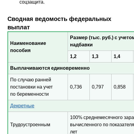
соцзащита.
Сводная ведомость федеральных
выплат
Размер (тыс. руб.) с учет
Наименование
надбавки
пособия
1,2
1,3
1,4
Выплачиваются единовременно
По случаю ранней
постановки на учет
0,736
0,797
0,858
по беременности
Декретные
100% среднемесячного зара
Трудоустроенным
вычисленного по показател
лет