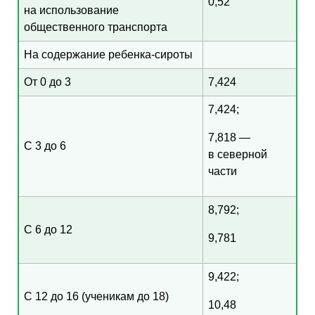
0,52
на использование
общественного транспорта
На содержание ребенка-сироты
От 0 до 3
7,424
7,424;
7,818 —
С 3 до 6
в северной
части
8,792;
С 6 до 12
9,781
9,422;
С 12 до 16 (ученикам до 18)
10,48