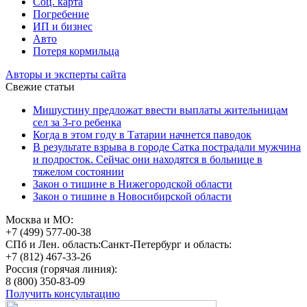
Соц. карта
Погребение
ИП и бизнес
Авто
Потеря кормильца
Авторы и эксперты сайта
Свежие статьи
Мишустину предложат ввести выплаты жительницам
сел за 3-го ребенка
Когда в этом году в Татарии начнется паводок
В результате взрыва в городе Сатка пострадали мужчина
и подросток. Сейчас они находятся в больнице в
тяжелом состоянии
Закон о тишине в Нижегородской области
Закон о тишине в Новосибирской области
Москва и МО:
+7 (499) 577-00-38
СПб и Лен. область:
Санкт-Петербург и область:
+7 (812) 467-33-26
Россия (горячая линия):
8 (800) 350-83-09
Получить консультацию