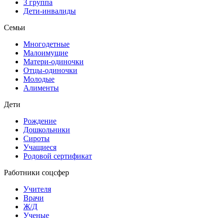
3 группа
Дети-инвалиды
Семьи
Многодетные
Малоимущие
Матери-одиночки
Отцы-одиночки
Молодые
Алименты
Дети
Рождение
Дошкольники
Сироты
Учащиеся
Родовой сертификат
Работники соцсфер
Учителя
Врачи
Ж/Д
Ученые